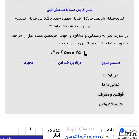
الکترواستاتیک ضد خش
آدرس فروش عمده با هماهنگی قبلی
حمل و نقل آسان
تهران-خیابان شریعتی-بالاتراز خیابان مطهری-خیابان شکرآبی-خیابان اندیشه-
وزن حدود 15 کیلوگرم
روبروی اندیشه دهم-پلاک 3
ابعاد : 18*30*50
در صورت نیاز به راهنمایی و مشاوره و جهت خریدهای عمده قبل از مراجعه
دارای نمایشگر LED سطح
حضوری حتما با شماره زیر تماس حاصل فرمایید.
صدا
25 65000 0910
دسترسی سریع
درگاه پرداخت امن
مجوزها
در باره ما
تماس با ما
قوانین و مقررات
حریم خصوصی
فقط 2
11,500,000
تومان
پایه نور
عدد در
0
انبار
داربستی
10,600,000
تومان