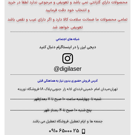
محصولات دارای گارانتی نمی باشد و تعویض و مرجوعی ندارد لطفا در خرید
د
جنس پین‌ها: مس با روکش
دارای 4 خروجی اکتیو TRS
و انتخاب خود دقت فرمایید
نیکل
(جک ۶.۳ میلی‌متری)
تمامی محصولات ما ضمانت سلامت کالا دارد و اگر دارای عیب و نقص باشد
دارای قفل ایمنی اتصال
دارای 1 خروجی هدفون TRS
تعویض خواهد شد
مناسب برای کابل‌های
دارای 2 خروجی TRS ضبط
میکروفن و صوتی
دارای 2 خروجی ضبط مونو
شبکه های اجتماعی
نصب آسان و کیفیت بالا
دارای 1 خروجی USB
دیجی لیزر را در اینستاگرام دنبال کنید
دارای فانتوم پاور داخلی
توان خروجی واقعی 3200
digilaser@
وات
دارای افکت های داخلی
آدرس فروش حضوری بدون نیاز به هماهنگی قبلی
دیجیتال
تهران-میدان امام خمینی-ابتدای لاله زار جنوبی-پلاک 18-فروشگاه نورینه
دارای اکولایزر گرافیکی و
شنبه تا چهارشنبه ساعت 10 صبح تا 7 بعدازظهر
اکولایزر پارامتریک
دارای ترمینال فنری حرفه ای
پنج شنبه 10 صبح تا 4 بعداز ظهر
فن خنک کننده داخلی با
جمعه ها و ایام تعطیل فروشگاه تعطیل می باشد
عملکرد بی صدا
25 65000 0910
بدنه مستحکم با رنگ