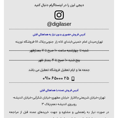
دارای قلاب برای آویزان کردن
دیجی لیزر را در اینستاگرام دنبال کنید
دارای دستگیره کشویی برای
حمل آسان
مقاومت در برابر آب
digilaser@
جنس بدنه پلاستیک ABS
آدرس فروش حضوری بدون نیاز به هماهنگی قبلی
مقاوم
تهران-میدان امام خمینی-ابتدای لاله زار جنوبی-پلاک 18-فروشگاه نورینه
دارای دو ورودی DC و AC
برای شارژ
شنبه تا چهارشنبه ساعت 10 صبح تا 7 بعدازظهر
دارای نشانگر LED وضعیت
پنج شنبه 10 صبح تا 4 بعداز ظهر
شارژ
دارای رنگ نور مهتابی
جمعه ها و ایام تعطیل فروشگاه تعطیل می باشد
وزن 400 گرم
25 65000 0910
ابعاد 73*232 میلی متر
آدرس فروش عمده با هماهنگی قبلی
تهران-خیابان شریعتی-بالاتراز خیابان مطهری-خیابان شکرآبی-خیابان اندیشه-
روبروی اندیشه دهم-پلاک 3
در صورت نیاز به راهنمایی و مشاوره و جهت خریدهای عمده قبل از مراجعه