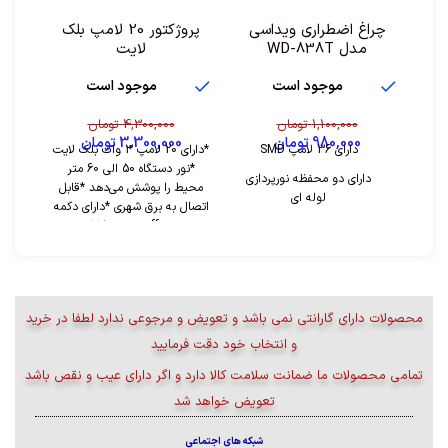
چراغ اضطراری ویداسی
پروژکتور 20 لامپ بلک
مدل WD-838T
لایت
موجود است
موجود است
1,100,000
تومان
4,300,000
تومان
980,000
تومان
3,300,000
تومان
دارای 36 لامپ SMD
*دارای 20 لامپ 3 وات بلک لایت
*نور دستگاه 50 الی 60 متر
دارای دو محفظه نورپردازی
محیط را پوشش می‌دهد *قابل
لوله ای
اتصال به برق شهری *دارای دکمه
ی on و off بر روی کابل برق
دارای کلید کناری برای تک
چراغ و جفت چراغ
دارای کلید تنظیم شدت نور
نوردهی بالا و یکنواخت
محصولات دارای گارانتی نمی باشد و تعویض و مرجوعی ندارد لطفا در خرید
دارای باتری داخلی بادوام و
و انتخاب خود دقت فرمایید
قابل شارژ
تمامی محصولات ما ضمانت سلامت کالا دارد و اگر دارای عیب و نقص باشد
مدت نگهداری شارژ بالا
تعویض خواهد شد
دارای دو سوراخ آویز برای
نصب روی دیوار
شبکه های اجتماعی