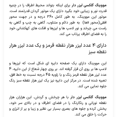
مووینگ گلکسی لیزر دار
برای اینکه بتواند محیط اطراف را در چنبره
قدرت نور و زیبایی خود بگیرد دارای یک موتور گردان قدرتمند است.
موتور این مووینگ، به طور کامل 360 درجه و در جهت محور
افقی(محور xها) به طور دائم و متناوب، گاهی به چپ و گاهی به
راست می چرخد و نور لامپ ها و لیزرها و افکت های کهکشانی خود
را به فضای اطراف پرتاب می کند.
دارای 4 عدد لیزر هزار نقطه قرمز و یک عدد لیزر هزار
نقطه سبز
این مووینگ دارای یک صفحه دایره ای شکل است که لیزرها و
لامپ ها بر روی آن قرار گرفته اند. بر روی چهار شعاع از این دایره، 4
عدد لیزر هزار نقطه قرمز رنگ و با زاویه 45 درجه نسبت به خط افق،
تعبیه شده است. در مرکز این دایره نیز یک لیزر هزار نقطه سبز رنگ
جلوه نمایی می کند.
مووینگ گلکسی لیزر دار
با هر چرخش و گردش، این هزاران هزار
نقطه نورانی و رنگارنگ را در فضای اطراف و در بالای سر خود،
پخش کرده و جلوه های بصری بسیار بی نظیر و زیبا و پر از انرژی و
حرکت را خلق می کند.