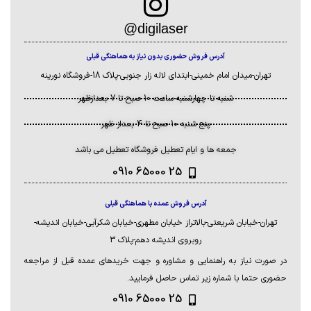
دارای رینگ لایت فول کالر
محور های x و y
دارای خروجی گوبولایت
digilaser@
دارای خروجی dmx
مجهز به سنسور صدا که با
آدرس فروش حضوری بدون نیاز به هماهنگی قبلی
موزیک سینک می گردد
تهران-میدان امام خمینی-ابتدای لاله زار جنوبی-پلاک 18-فروشگاه نورینه
دارای خروجی دی ام ایکس
شنبه تا چهارشنبه ساعت 10 صبح تا 7 بعدازظهر
پنج شنبه 10 صبح تا 4 بعداز ظهر
جمعه ها و ایام تعطیل فروشگاه تعطیل می باشد
25 65000 0910
آدرس فروش عمده با هماهنگی قبلی
تهران-خیابان شریعتی-بالاتراز خیابان مطهری-خیابان شکرآبی-خیابان اندیشه-
روبروی اندیشه دهم-پلاک 3
در صورت نیاز به راهنمایی و مشاوره و جهت خریدهای عمده قبل از مراجعه
حضوری حتما با شماره زیر تماس حاصل فرمایید.
25 65000 0910