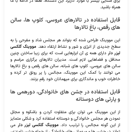
برای آشنایی بیشتر با موارد کاربرد این دستگاه، لطفا در ادامه با ما
همراه باشید.
قابل استفاده در تالارهای عروسی، کلوپ ها، سالن
های رقص، باغ تالارها
این مووینگ طراحی شده که بتواند هر مجلس شاد و مفرحی را به
سطح جدیدی از انرژی و شور و نشاط ارتقاء دهد.
مووینگ گلکسی
لیزر دار
دارای همه ی آن ابزارهایی است که برای زیبا ساختن چنین
محافل و فضاهایی لازم است. مدیران تالارهای برگزاری مراسم و
سالن های عروسی، کلوپ های شبانه، سالن های رقص و باغ تالارها
می توانند با کمک این مووینگ، مجالس را پر رونق تر کرده و
خاطرات خوب و ماندگاری برای میهمانان خود رقم بزنند.
قابل استفاده در جشن های خانوادگی، دورهمی ها
و پارتی های دوستانه
از این مووینگ می توان برای متفاوت کردن و باشکوه و مجلل
نمودن هر مجلس خانوادگی و دوستانه استفاده کرد و شکلی متمایز
از این گونه مجالس را ترتیب داد.
مووینگ گلکسی لیزر دار
می
تواند در جشن ها و میهمانی های خانوادگی از جمله جشن نامزدی،