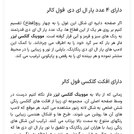
دارای 4 عدد پار ال ای دی فول کالر
اگر صفحه دایره ای شکل این غول را به چهار ربع(قطاع) تقسیم
کنیم بر روی هر یک از این قطاع ها، یک عدد پار ال ای دی قدرتمند
به رنگ های سبز و قرمز و آبی قرار گرفته است.
مووینگ گلکسی لیزر
دار
هر بار که سر گرد خود را به اطراف می چرخاند، با کمک این
لامپ های پار ال ای دی رنگارنگ، بارشی از نور و زیبایی را در محیط
منتشر نموده و هر بیننده ای را به رقص و پایکوبی ترغیب می کند.
دارای افکت گلکسی فول کالر
زمانی که از بالا به
مووینگ گلکسی لیزر دار
نگاه کنیم درست در
وسط صفحه اصلی آن، مجموعه ای زیبا از افکت های گلکسی رنگی
شش ضلعی به شکل لانه زنبور مشاهده می کنید. هر موقع که لامپ
های آن ها روشن می شوند، طرح ها و اشکال هندسی زیبایی با
رنگهای متنوع به سمت بالا پرتاب می کنند. ترکیب این شکل های
رنگی زیبا، با هزاران لیزر رنگارنگ و تلفیق با نور پار ال ای دی ها که