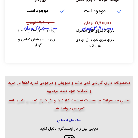
KG-02
موجود است
موجود است
29,900,000
تومان
21,900,000
تومان
28,500,000
تومان
19,900,000
تومان
دارای دو موتور متحرک مجزا
دارای ۶ بازوی قوی متحرک
دارای دو سر شش ضلعی و
دارای سری لنزدار ال ای دی
گردان
فول کالر
دارای 12 عدد ال ای دی rgb
چرخش هر بازو ۱۸۰ درجه
پر قدرت و کم مصرف
چرخش صفحه مووینگ ۳۶۰
دارای دو خروجی لیزر سبز و
درجه
قرمز بارانی
دارای ال ای دی باکس
محصولات دارای گارانتی نمی باشد و تعویض و مرجوعی ندارد لطفا در خرید
دارای منو و نمایشگر
دارای یک خروجی لیزر سبز
دیجیتال جهت تنظیم حالت
و انتخاب خود دقت فرمایید
های حرکت و رنگ نور
دارای یک خروجی لیزر قرمز
تمامی محصولات ما ضمانت سلامت کالا دارد و اگر دارای عیب و نقص باشد
هزار نقطه بارانی
پوشش دهی 120 متر مربع
تعویض خواهد شد
مجهز به دو عدد فلاشر گرد
قابلیت اتصال به دستگاه های
انبه ای
DMX و دسلایت
شبکه های اجتماعی
دارای دو عدد فلاشر گرد
دارای سنسور حساس به صدا
دیجی لیزر را در اینستاگرام دنبال کنید
سفید رنگ
قابلیت حرکت بازوها در