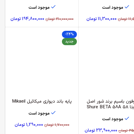
موجود است
موجود است
11,300,000
تومان
194,800,000
تومان
11,
تومان
210,000,000
تومان
-24%
جدید
فون باسیم برند شور اصل
پایه باند دیواری میکائیل Mikaeil
Shure BET
موجود است
موجود است
1,290,000
تومان
1,700,000
تومان
33,900,000
تومان
35,
تومان