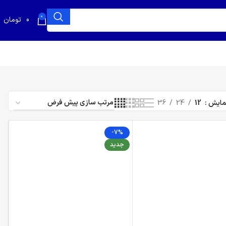
0
0
تومان
مایش
12
24
36
-7%
جدید