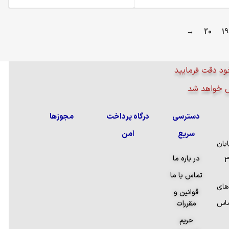
→
20
19
ود دقت فرمایید
ض خواهد شد
دسترسی
درگاه پرداخت
مجوزها
سریع
امن
بان
در باره ما
تماس با ما
های
قوانین و
ماس
مقررات
حریم