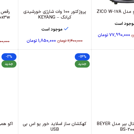
ZICO W-17
پروژکتور 100 وات شارژی خورشیدی
رقص ن
کیانگ – KEYANG
وجود است
موجود است
77,990,000
تومان
ن
1,850,000
تومان
2,400,000
تومان
00,000
-2%
-14%
جدید
جدید
فرستنده دیجیتال بیر مدل BEYER
کهکشان ساز اسلاید خور یو اس بی
USB
BS-200