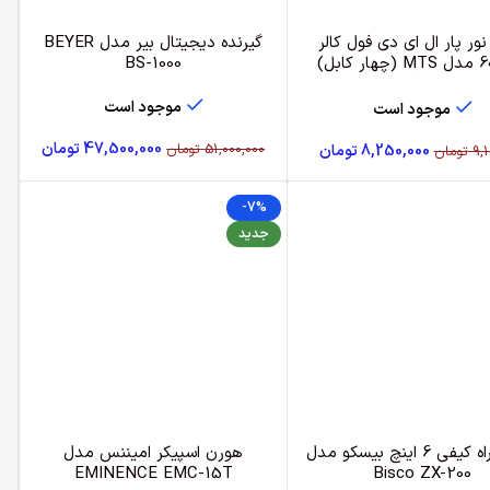
ور پار ال ای دی فول کالر
گیرنده دیجیتال بیر مدل BEYER
60x3w مدل MTS (چهار کابل)
BS-1000
پشت فلزی
موجود است
موجود است
47,500,000
تومان
51,000,000
تومان
8,250,000
تومان
9,1
تومان
-7%
جدید
اکو همراه کیفی 6 اینچ بیسکو مدل
هورن اسپیکر امیننس مدل
EMINENCE EMC-15T
Bisco ZX-200