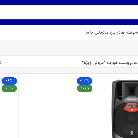
ه
نوشته ها
در باره ما
تماس با ما
 برچسب خورده “فروش ویژه”
ن
-9%
-23%
جدید
جدید