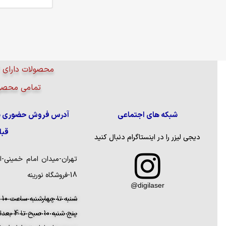
محصولات دارای گ
تمامی محصول
شبکه های اجتماعی
آدرس فروش حضوری بدو
قبل
دیجی لیزر را در اینستاگرام دنبال کنید
تهران-میدان امام خمینی-اب
18-فروشگاه نورینه
digilaser@
شنبه تا چهارشنبه ساعت 10 صبح تا 7 بعدازظهر
پنج شنبه 10 صبح تا 4 بعداز ظهر