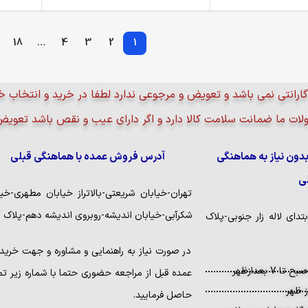
18
…
4
3
2
1
ارانتی نمی باشد و تعویض و مرجوعی ندارد لطفا در خرید و انتخاب خ
ات ما ضمانت سلامت کالا دارد و اگر دارای عیب و نقص باشد تعوی
ن نیاز به هماهنگی
آدرس فروش عمده با هماهنگی قبلی
ی
تهران-خیابان شریعتی-بالاتراز خیابان مطهری-خیا
شکرآبی-خیابان اندیشه-روبروی اندیشه دهم-پلاک 3
تدای لاله زار جنوبی-پلاک
در صورت نیاز به راهنمایی و مشاوره و جهت خرید
عمده قبل از مراجعه حضوری حتما با شماره زیر ت
حاصل فرمایید.