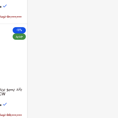
م
50,000,000
توما
-11%
جدید
RCW
م
55,000,000
توما