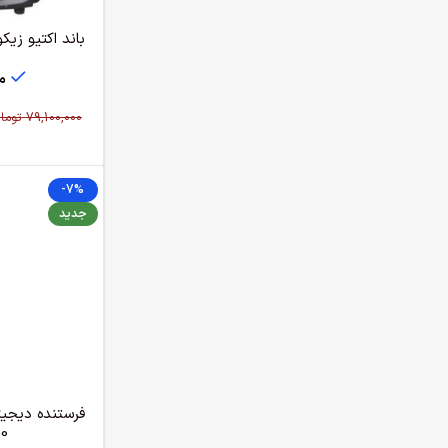
باند اکتیو زیکو مدل A
م
79,100,000
توما
-7%
جدید
0